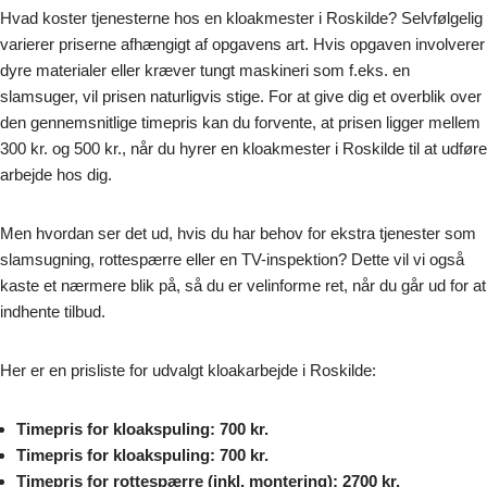
Hvad koster tjenesterne hos en kloakmester i Roskilde? Selvfølgelig
varierer priserne afhængigt af opgavens art. Hvis opgaven involverer
dyre materialer eller kræver tungt maskineri som f.eks. en
slamsuger, vil prisen naturligvis stige. For at give dig et overblik over
den gennemsnitlige timepris kan du forvente, at prisen ligger mellem
300 kr. og 500 kr., når du hyrer en kloakmester i Roskilde til at udføre
arbejde hos dig.
Men hvordan ser det ud, hvis du har behov for ekstra tjenester som
slamsugning, rottespærre eller en TV-inspektion? Dette vil vi også
kaste et nærmere blik på, så du er velinforme ret, når du går ud for at
indhente tilbud.
Her er en prisliste for udvalgt kloakarbejde i Roskilde:
Timepris for kloakspuling: 700 kr.
Timepris for kloakspuling: 700 kr.
Timepris for rottespærre (inkl. montering): 2700 kr.