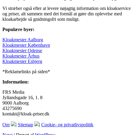
Vi stræber også efter at levere nøjagtig information om kloakservice
og priser, alt sammen med det formål at gøre din oplevelse med
kloakarbejde så gnidningsfri som muligt.
Populære byer:
Kloakmester Aalborg
Kloakmester København
Kloakmester Odense
Kloakmester Århus
Kloakmester Esbjerg
*Reklamelinks på siden*
Information:
FRS Media
Jyllandsgade 16, 1. 8
9000 Aalborg
43275690
kontakt@kloak-priser.dk
Om
|
Sitemap
|
Cookie- og privatlivspolitik
Neve
| Drevet af
WordPress