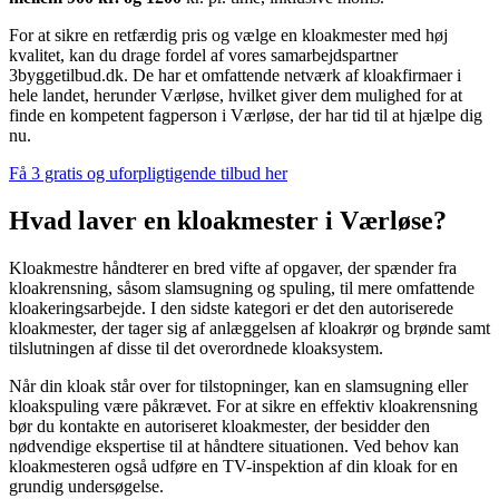
For at sikre en retfærdig pris og vælge en kloakmester med høj
kvalitet, kan du drage fordel af vores samarbejdspartner
3byggetilbud.dk. De har et omfattende netværk af kloakfirmaer i
hele landet, herunder Værløse, hvilket giver dem mulighed for at
finde en kompetent fagperson i Værløse, der har tid til at hjælpe dig
nu.
Få 3 gratis og uforpligtigende tilbud her
Hvad laver en kloakmester i Værløse?
Kloakmestre håndterer en bred vifte af opgaver, der spænder fra
kloakrensning, såsom slamsugning og spuling, til mere omfattende
kloakeringsarbejde. I den sidste kategori er det den autoriserede
kloakmester, der tager sig af anlæggelsen af kloakrør og brønde samt
tilslutningen af disse til det overordnede kloaksystem.
Når din kloak står over for tilstopninger, kan en slamsugning eller
kloakspuling være påkrævet. For at sikre en effektiv kloakrensning
bør du kontakte en autoriseret kloakmester, der besidder den
nødvendige ekspertise til at håndtere situationen. Ved behov kan
kloakmesteren også udføre en TV-inspektion af din kloak for en
grundig undersøgelse.