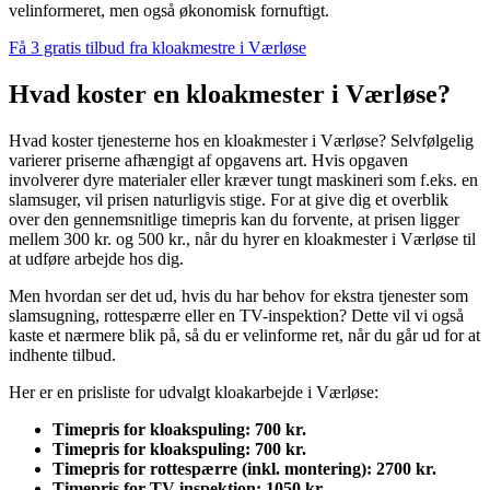
velinformeret, men også økonomisk fornuftigt.
Få 3 gratis tilbud fra kloakmestre i Værløse
Hvad koster en kloakmester i Værløse?
Hvad koster tjenesterne hos en kloakmester i Værløse? Selvfølgelig
varierer priserne afhængigt af opgavens art. Hvis opgaven
involverer dyre materialer eller kræver tungt maskineri som f.eks. en
slamsuger, vil prisen naturligvis stige. For at give dig et overblik
over den gennemsnitlige timepris kan du forvente, at prisen ligger
mellem 300 kr. og 500 kr., når du hyrer en kloakmester i Værløse til
at udføre arbejde hos dig.
Men hvordan ser det ud, hvis du har behov for ekstra tjenester som
slamsugning, rottespærre eller en TV-inspektion? Dette vil vi også
kaste et nærmere blik på, så du er velinforme ret, når du går ud for at
indhente tilbud.
Her er en prisliste for udvalgt kloakarbejde i Værløse:
Timepris for kloakspuling: 700 kr.
Timepris for kloakspuling: 700 kr.
Timepris for rottespærre (inkl. montering): 2700 kr.
Timepris for TV-inspektion: 1050 kr.