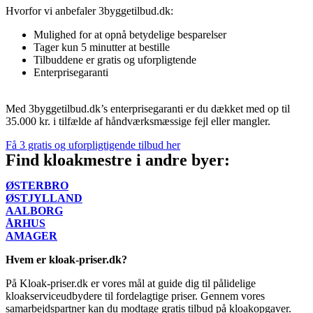
Hvorfor vi anbefaler 3byggetilbud.dk:
Mulighed for at opnå betydelige besparelser
Tager kun 5 minutter at bestille
Tilbuddene er gratis og uforpligtende
Enterprisegaranti
Med 3byggetilbud.dk’s enterprisegaranti er du dækket med op til
35.000 kr. i tilfælde af håndværksmæssige fejl eller mangler.
Få 3 gratis og uforpligtigende tilbud her
Find kloakmestre i andre byer:
ØSTERBRO
ØSTJYLLAND
AALBORG
ÅRHUS
AMAGER
Hvem er kloak-priser.dk?
På Kloak-priser.dk er vores mål at guide dig til pålidelige
kloakserviceudbydere til fordelagtige priser. Gennem vores
samarbejdspartner kan du modtage gratis tilbud på kloakopgaver.