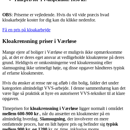
OBS
: Priserne er vejledende. Hvis du vil vide præcis hvad
kloakarbejde koster for dig kan du klikke nedenfor.
Få en pris på kloakarbejde
Kloakrensning priser i Værløse
Mange ejere af boliger i Værløse er muligvis ikke opmærksomme
på, at det er deres eget ansvar at vedligeholde kloakrørene på deres
grund. Heldigvis er omkostningerne ved kloakrensning eller
slamsugning ikke urimeligt høje, og disse opgaver håndteres typisk
af erfarne kloakmestre.
Hvis du ønsker at rense rør og afløb i din bolig, falder det under
kategorien almindeligt VVS-arbejde. I denne sammenhæng kan det
være lige så praktisk at hyre en autoriseret VVS-tekniker til at klare
opgaven.
Timeprisen for
kloakrensning i Værløse
ligger normalt i området
mellem 600-900 kr
., når du ansætter en kloakmester på en
almindelig hverdag.
Slamsugning
, der involverer en mere
omfattende proces, har en lidt højere pris og befinder sig
typisk
mellem 900 kr. og 1200
kr. pr. time, inklusive moms.