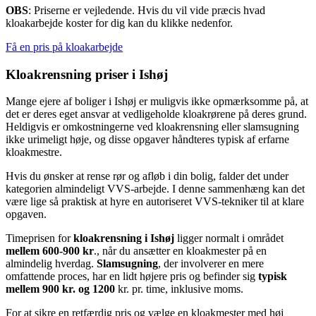
OBS
: Priserne er vejledende. Hvis du vil vide præcis hvad
kloakarbejde koster for dig kan du klikke nedenfor.
Få en pris på kloakarbejde
Kloakrensning priser i Ishøj
Mange ejere af boliger i Ishøj er muligvis ikke opmærksomme på, at
det er deres eget ansvar at vedligeholde kloakrørene på deres grund.
Heldigvis er omkostningerne ved kloakrensning eller slamsugning
ikke urimeligt høje, og disse opgaver håndteres typisk af erfarne
kloakmestre.
Hvis du ønsker at rense rør og afløb i din bolig, falder det under
kategorien almindeligt VVS-arbejde. I denne sammenhæng kan det
være lige så praktisk at hyre en autoriseret VVS-tekniker til at klare
opgaven.
Timeprisen for
kloakrensning i Ishøj
ligger normalt i området
mellem 600-900 kr
., når du ansætter en kloakmester på en
almindelig hverdag.
Slamsugning
, der involverer en mere
omfattende proces, har en lidt højere pris og befinder sig
typisk
mellem 900 kr. og 1200
kr. pr. time, inklusive moms.
For at sikre en retfærdig pris og vælge en kloakmester med høj