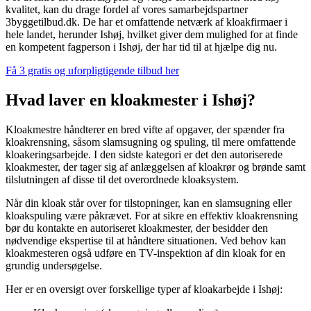
kvalitet, kan du drage fordel af vores samarbejdspartner
3byggetilbud.dk. De har et omfattende netværk af kloakfirmaer i
hele landet, herunder Ishøj, hvilket giver dem mulighed for at finde
en kompetent fagperson i Ishøj, der har tid til at hjælpe dig nu.
Få 3 gratis og uforpligtigende tilbud her
Hvad laver en kloakmester i Ishøj?
Kloakmestre håndterer en bred vifte af opgaver, der spænder fra
kloakrensning, såsom slamsugning og spuling, til mere omfattende
kloakeringsarbejde. I den sidste kategori er det den autoriserede
kloakmester, der tager sig af anlæggelsen af kloakrør og brønde samt
tilslutningen af disse til det overordnede kloaksystem.
Når din kloak står over for tilstopninger, kan en slamsugning eller
kloakspuling være påkrævet. For at sikre en effektiv kloakrensning
bør du kontakte en autoriseret kloakmester, der besidder den
nødvendige ekspertise til at håndtere situationen. Ved behov kan
kloakmesteren også udføre en TV-inspektion af din kloak for en
grundig undersøgelse.
Her er en oversigt over forskellige typer af kloakarbejde i Ishøj: