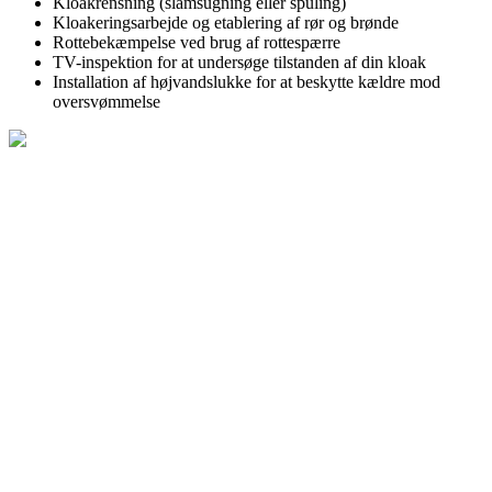
Kloakrensning (slamsugning eller spuling)
Kloakeringsarbejde og etablering af rør og brønde
Rottebekæmpelse ved brug af rottespærre
TV-inspektion for at undersøge tilstanden af din kloak
Installation af højvandslukke for at beskytte kældre mod
oversvømmelse