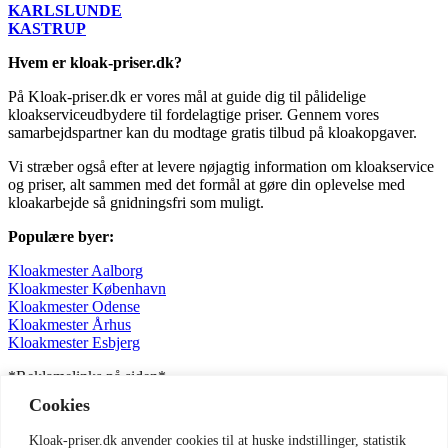
KARLSLUNDE
KASTRUP
Hvem er kloak-priser.dk?
På Kloak-priser.dk er vores mål at guide dig til pålidelige
kloakserviceudbydere til fordelagtige priser. Gennem vores
samarbejdspartner kan du modtage gratis tilbud på kloakopgaver.
Vi stræber også efter at levere nøjagtig information om kloakservice
og priser, alt sammen med det formål at gøre din oplevelse med
kloakarbejde så gnidningsfri som muligt.
Populære byer:
Kloakmester Aalborg
Kloakmester København
Kloakmester Odense
Kloakmester Århus
Kloakmester Esbjerg
*Reklamelinks på siden*
Cookies
Information:
Kloak-priser.dk anvender cookies til at huske indstillinger, statistik
FRS Media